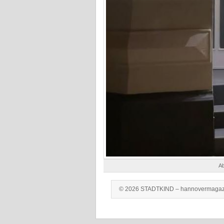
Ab
© 2026 STADTKIND – hannovermagaz