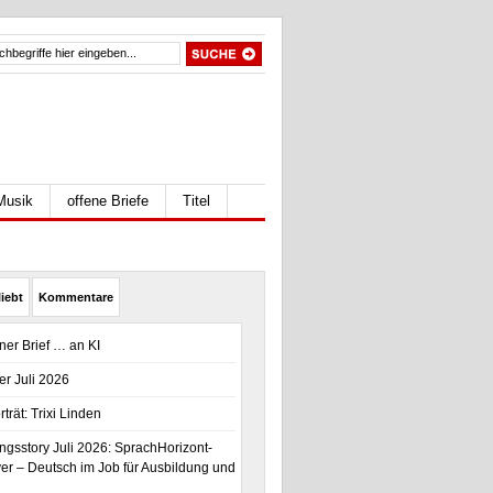
Musik
offene Briefe
Titel
iebt
Kommentare
ener Brief … an KI
er Juli 2026
trät: Trixi Linden
gsstory Juli 2026: SprachHorizont-
r – Deutsch im Job für Ausbildung und