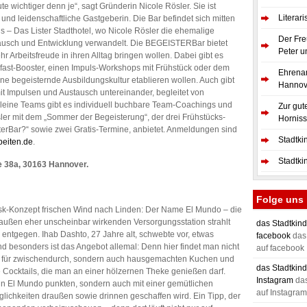
e wichtiger denn je“, sagt Gründerin Nicole Rösler. Sie ist
Literar
h und leidenschaftliche Gastgeberin. Die Bar befindet sich mitten
ns – Das Lister Stadthotel, wo Nicole Rösler die ehemalige
Der Fre
stausch und Entwicklung verwandelt. Die BEGEISTERBar bietet
Peter u
 Arbeitsfreude in ihren Alltag bringen wollen. Dabei gibt es
fast-Booster, einen Impuls-Workshops mit Frühstück oder dem
Ehrenam
ine begeisternde Ausbildungskultur etablieren wollen. Auch gibt
Hannov
t Impulsen und Austausch untereinander, begleitet von
kleine Teams gibt es individuell buchbare Team-Coachings und
Zur gut
ösler mit dem „Sommer der Begeisterung“, der drei Frühstücks-
Hornis
terBar?“ sowie zwei Gratis-Termine, anbietet. Anmeldungen sind
Stadtki
beiten.de
.
Stadtki
 38a, 30163 Hannover.
Folge uns
iosk-Konzept frischen Wind nach Linden: Der Name El Mundo – die
 außen eher unscheinbar wirkenden Versorgungsstation strahlt
das Stadtkind
ntgegen. Ihab Dashto, 27 Jahre alt, schwebte vor, etwas
facebook
das 
d besonders ist das Angebot allemal: Denn hier findet man nicht
auf facebook
s für zwischendurch, sondern auch hausgemachten Kuchen und
das Stadtkind
te Cocktails, die man an einer hölzernen Theke genießen darf.
Instagram
das
ann El Mundo punkten, sondern auch mit einer gemütlichen
auf Instagram
lichkeiten draußen sowie drinnen geschaffen wird. Ein Tipp, der