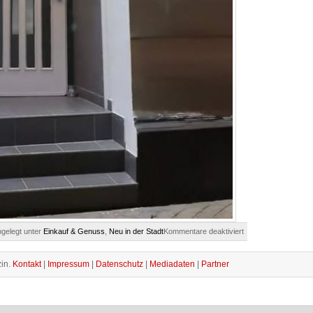
für
gelegt unter
Einkauf & Genuss
,
Neu in der Stadt
Kommentare deaktiviert
Neu
in
der
in.
Kontakt
|
Impressum
|
Datenschutz
|
Mediadaten
|
Partner
Stadt:
BEGEISTERBar
&
El