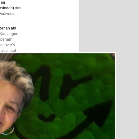
 im
astodon)
das
Fediverse
benan auf
 Kampagne
ebenan“
annover’s
 auch auf
benan auf
e Kampagne
ebenan“
annover’s
 auch auf
nover, der
Gastro-Guide
nover,
benan,
nkaufsführer