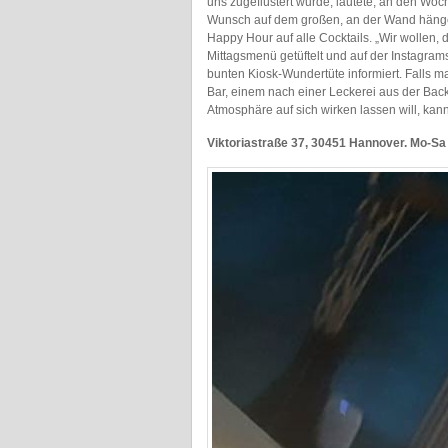
uns zugeflüstert wurde, lautete, an den Woc
Wunsch auf dem großen, an der Wand hängen
Happy Hour auf alle Cocktails. „Wir wollen,
Mittagsmenü getüftelt und auf der Instagra
bunten Kiosk-Wundertüte informiert. Falls ma
Bar, einem nach einer Leckerei aus der Backt
Atmosphäre auf sich wirken lassen will, ka
Viktoriastraße 37, 30451 Hannover. Mo-Sa 