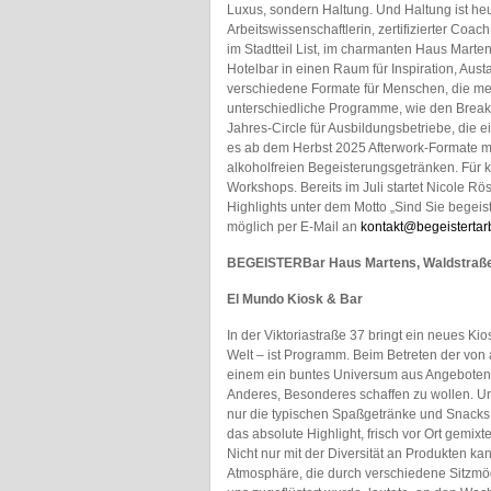
Luxus, sondern Haltung. Und Haltung ist heut
Arbeitswissenschaftlerin, zertifizierter Coac
im Stadtteil List, im charmanten Haus Marte
Hotelbar in einen Raum für Inspiration, Au
verschiedene Formate für Menschen, die mehr
unterschiedliche Programme, wie den Break
Jahres-Circle für Ausbildungsbetriebe, die e
es ab dem Herbst 2025 Afterwork-Formate mi
alkoholfreien Begeisterungsgetränken. Für 
Workshops. Bereits im Juli startet Nicole R
Highlights unter dem Motto „Sind Sie begeis
möglich per E-Mail an
kontakt@begeistertar
BEGEISTERBar Haus Martens, Waldstraße
El Mundo Kiosk & Bar
In der Viktoriastraße 37 bringt ein neues K
Welt – ist Programm. Beim Betreten der von
einem ein buntes Universum aus Angeboten e
Anderes, Besonderes schaffen zu wollen. Un
nur die typischen Spaßgetränke und Snack
das absolute Highlight, frisch vor Ort gemix
Nicht nur mit der Diversität an Produkten k
Atmosphäre, die durch verschiedene Sitzmög