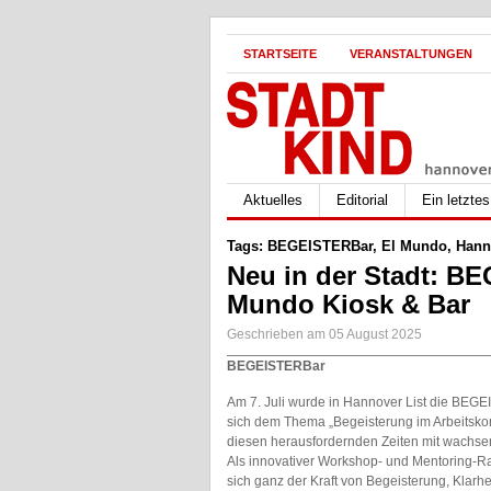
STARTSEITE
VERANSTALTUNGEN
Aktuelles
Editorial
Ein letzte
Tags:
BEGEISTERBar
,
El Mundo
,
Hann
Neu in der Stadt: B
Mundo Kiosk & Bar
Geschrieben am 05 August 2025
BEGEISTERBar
Am 7. Juli wurde in Hannover List die BEGEI
sich dem Thema „Begeisterung im Arbeitskont
diesen herausfordernden Zeiten mit wachs
Als innovativer Workshop- und Mentoring-R
sich ganz der Kraft von Begeisterung, Klarhei