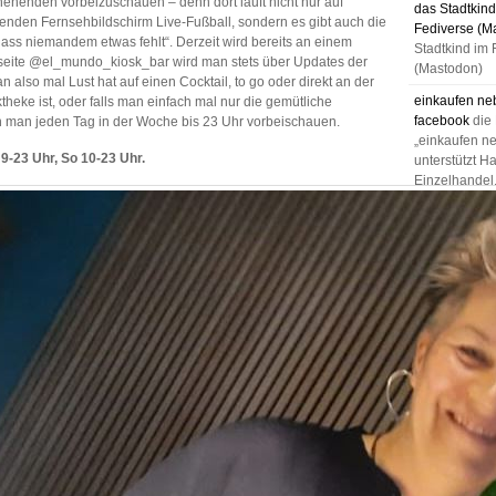
henenden vorbeizuschauen – denn dort läuft nicht nur auf
das Stadtkind
den Fernsehbildschirm Live-Fußball, sondern es gibt auch die
Fediverse (M
 dass niemandem etwas fehlt“. Derzeit wird bereits an einem
Stadtkind im 
mseite @el_mundo_kiosk_bar wird man stets über Updates der
(Mastodon)
n also mal Lust hat auf einen Cocktail, to go oder direkt an der
einkaufen ne
heke ist, oder falls man einfach mal nur die gemütliche
facebook
die
nn man jeden Tag in der Woche bis 23 Uhr vorbeischauen.
„einkaufen n
9-23 Uhr, So 10-23 Uhr.
unterstützt H
Einzelhandel,
facebook
einkaufen ne
instagram
di
„einkaufen n
unterstützt H
Einzelhandel,
instagram
Essen in Han
individuelle 
KaufLust
Kauflust Han
einkaufen ne
Hannovers Ei