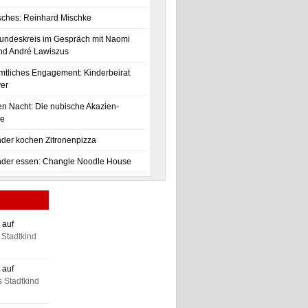
isches: Reinhard Mischke
undeskreis im Gespräch mit Naomi
nd André Lawiszus
tliches Engagement: Kinderbeirat
er
en Nacht: Die nubische Akazien-
se
nder kochen Zitronenpizza
nder essen: Changle Noodle House
 auf
Stadtkind
 auf
 Stadtkind