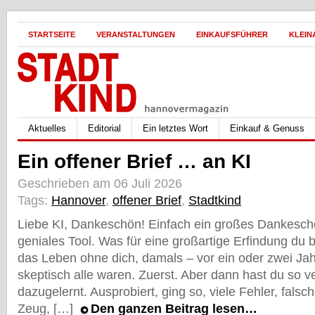
STARTSEITE
VERANSTALTUNGEN
EINKAUFSFÜHRER
KLEIN
Aktuelles
Editorial
Ein letztes Wort
Einkauf & Genuss
Ein offener Brief … an KI
Geschrieben am 06 Juli 2026
Tags:
Hannover
,
offener Brief
,
Stadtkind
Liebe KI, Dankeschön! Einfach ein großes Dankeschö
geniales Tool. Was für eine großartige Erfindung du
das Leben ohne dich, damals – vor ein oder zwei Ja
skeptisch alle waren. Zuerst. Aber dann hast du so 
dazugelernt. Ausprobiert, ging so, viele Fehler, fal
Zeug, […]
Den ganzen Beitrag lesen…