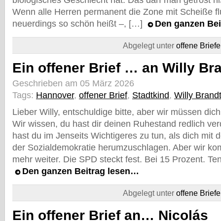
biologisches Geschlecht hat. Das darf man getrost hi
Wenn alle Herren permanent die Zone mit Scheiße fl
neuerdings so schön heißt –, […]
Den ganzen Bei
Abgelegt unter
offene Briefe
Ein offener Brief … an Willy Br
Geschrieben am 05 März 2026
Tags:
Hannover
,
offener Brief
,
Stadtkind
,
Willy Brand
Lieber Willy, entschuldige bitte, aber wir müssen dich
Wir wissen, du hast dir deinen Ruhestand redlich ver
hast du im Jenseits Wichtigeres zu tun, als dich mit
der Sozialdemokratie herumzuschlagen. Aber wir kom
mehr weiter. Die SPD steckt fest. Bei 15 Prozent. Te
Den ganzen Beitrag lesen…
Abgelegt unter
offene Briefe
Ein offener Brief an… Nicolás