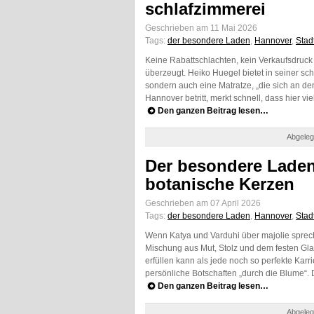
schlafzimmerei
Geschrieben am 11 Mai 2026
Tags:
der besondere Laden
,
Hannover
,
Stad
Keine Rabattschlachten, kein Verkaufsdruck 
überzeugt. Heiko Huegel bietet in seiner sch
sondern auch eine Matratze, „die sich an d
Hannover betritt, merkt schnell, dass hier vi
Den ganzen Beitrag lesen…
Abgeleg
Der besondere Laden
botanische Kerzen
Geschrieben am 07 April 2026
Tags:
der besondere Laden
,
Hannover
,
Stad
Wenn Katya und Varduhi über majolie sprech
Mischung aus Mut, Stolz und dem festen Gl
erfüllen kann als jede noch so perfekte Kar
persönliche Botschaften „durch die Blume“.
Den ganzen Beitrag lesen…
Abgeleg