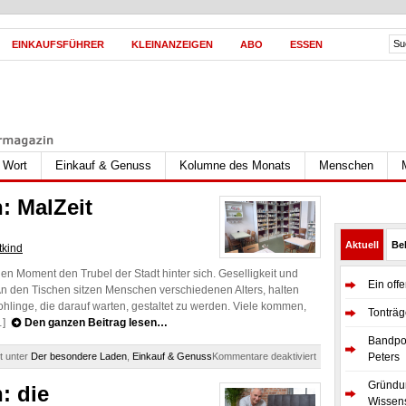
EINKAUFSFÜHRER
KLEINANZEIGEN
ABO
ESSEN
s Wort
Einkauf & Genuss
Kolumne des Monats
Menschen
: MalZeit
Aktuell
Bel
tkind
 einen Moment den Trubel der Stadt hinter sich. Geselligkeit und
Ein off
An den Tischen sitzen Menschen verschiedenen Alters, halten
hlinge, die darauf warten, gestaltet zu werden. Viele kommen,
Tonträg
[…]
Den ganzen Beitrag lesen…
Bandpor
für
t unter
Der besondere Laden
,
Einkauf & Genuss
Kommentare deaktiviert
Peters
Der
besondere
Gründun
: die
Laden:
Wissens