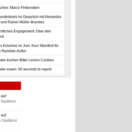
isches: Marco Finkenstein
undeskreis im Gespräch mit Alexandra
und Rainer Müller-Brandes
mtliches Engagement: Über den
and
is Kolumne im Juni: Kurz-Manifest für
re Randale-Kultur
nder kochen Bitter Lemon Cookies
nder essen: 60 seconds to napoli
 auf
Stadtkind
 auf
 Stadtkind