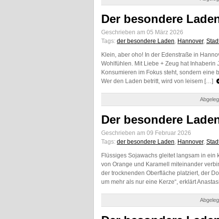
Der besondere Laden
Geschrieben am 05 März 2026
Tags:
der besondere Laden
,
Hannover
,
Stad
Klein, aber oho! In der Edenstraße in Hannov
Wohlfühlen. Mit Liebe + Zeug hat Inhaberin
Konsumieren im Fokus steht, sondern eine b
Wer den Laden betritt, wird von leisem […]
Abgeleg
Der besondere Laden
Geschrieben am 09 Februar 2026
Tags:
der besondere Laden
,
Hannover
,
Stad
Flüssiges Sojawachs gleitet langsam in ein k
von Orange und Karamell miteinander verbin
der trocknenden Oberfläche platziert, der Doc
um mehr als nur eine Kerze“, erklärt Anastas
Abgeleg