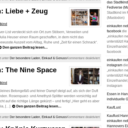
das Stadtkind
Der
Fediverse (M
besondere
: Liebe + Zeug
Laden:
Stadtkind im 
Majolie
(Mastodon)
–
tkind
botanische
einkaufen ne
Kerzen
facebook
die
er-List versteckt sich ein Ort zum Stöbern, Verweilen und
„einkaufen n
 Julia Heuser einen Raum geschaffen, in dem nicht das
unterstützt H
ewusste Auszeit vom Alltag, Ruhe und „Zeit für einen Schnack“.
Einzelhandel,
Den ganzen Beitrag lesen…
facebook
für
t unter
Der besondere Laden
,
Einkauf & Genuss
Kommentare deaktiviert
einkaufen ne
Der
instagram
di
besondere
: The Nine Space
„einkaufen n
Laden:
Liebe
unterstützt H
+
Einzelhandel,
tkind
Zeug
instagram
leines Betongefäß und feiner Dampf steigt auf, als sich der Duft
Essen in Han
den. Rosenquarz- und Amethyst-Splitter werden vorsichtig auf
individuelle 
ht auf die richtige Länge gekürzt – und fertig! „Hier geht es aber
iia, […]
Den ganzen Beitrag lesen…
KaufLust
Kauflust Han
für
t unter
Der besondere Laden
,
Einkauf & Genuss
Kommentare deaktiviert
einkaufen ne
Der
besondere
Hannovers Ei