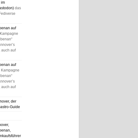
 im
astodon)
das
Fediverse
benan auf
 Kampagne
ebenan“
annover’s
 auch auf
benan auf
e Kampagne
ebenan“
annover’s
 auch auf
nover, der
Gastro-Guide
nover,
benan,
nkaufsführer