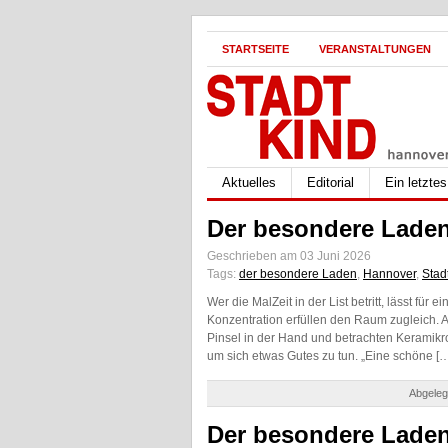
STARTSEITE
VERANSTALTUNGEN
Aktuelles
Editorial
Ein letzte
Der besondere Laden
Geschrieben am 03 Juni 2026
Tags:
der besondere Laden
,
Hannover
,
Stad
Wer die MalZeit in der List betritt, lässt für
Konzentration erfüllen den Raum zugleich. 
Pinsel in der Hand und betrachten Keramikro
um sich etwas Gutes zu tun. „Eine schöne 
Abgeleg
Der besondere Laden