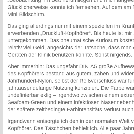
„Beobachtung“ im Bett herumliegen und mich langwei
Glücklicherweise konnte ich fernsehen. Auf dem am 
Mini-Bildschirm.
Das ging allerdings nur mit einem speziellen im Kr
erwerbenden „Druckluft-Kopfhörer“. Bis heute ist mir
untergekommen. Das pneumatische Kuriosum kostet
relativ viel Geld, angesichts der Tatsache, dass man
Geräten der Klinik benutzen konnte. Sonst nirgends.
Aber immerhin: Das ungefähr DIN-A5-große Aufbew
des Kopfhörers bestand aus gutem, zähen und wider
Jahrhundert-Nylon, selbst der Reißverschluss war für
jahrtausendelange Nutzung konzipiert. Die Farbe wa
undefinierbar eklig – irgendwo zwischen einem extr
Seafoam-Green und einem infektiösen Nasennebenhö
der spätere zeitbedingte Farbintensitäts-Verlust auc
Irgendwann entsorgte ich den in der normalen Welt vö
Kopfhörer. Das Täschchen behielt ich. Alle paar Jahr