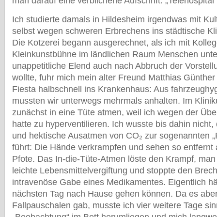
man darauf eine verblichene Aufschrift: „Telehospital“
Ich studierte damals in Hildesheim irgendwas mit Kul
selbst wegen schweren Erbrechens ins städtische Klin
Die Kotzerei begann ausgerechnet, als ich mit Kolleg
Kleinkunstbühne im ländlichen Raum Menschen unter
unappetitliche Elend auch nach Abbruch der Vorstell
wollte, fuhr mich mein alter Freund Matthias Günther
Fiesta halbschnell ins Krankenhaus: Aus fahrzeugh
mussten wir unterwegs mehrmals anhalten. Im Klini
zunächst in eine Tüte atmen, weil ich wegen der Übe
hatte zu hyperventilieren. Ich wusste bis dahin nicht,
und hektische Ausatmen von CO₂ zur sogenannten „
führt: Die Hände verkrampfen und sehen so entfernt a
Pfote. Das In-die-Tüte-Atmen löste den Krampf, man 
leichte Lebensmittelvergiftung und stoppte den Brech
intravenöse Gabe eines Medikamentes. Eigentlich hä
nächsten Tag nach Hause gehen können. Da es aber
Fallpauschalen gab, musste ich vier weitere Tage si