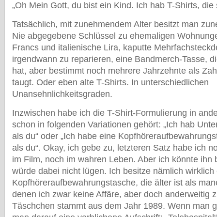
„Oh Mein Gott, du bist ein Kind. Ich hab T-Shirts, die s
Tatsächlich, mit zunehmendem Alter besitzt man zu
Nie abgegebene Schlüssel zu ehemaligen Wohnunge
Francs und italienische Lira, kaputte Mehrfachsteckd
irgendwann zu reparieren, eine Bandmerch-Tasse, d
hat, aber bestimmt noch mehrere Jahrzehnte als Za
taugt. Oder eben alte T-Shirts. In unterschiedlichen
Unansehnlichkeitsgraden.
Inzwischen habe ich die T-Shirt-Formulierung in and
schon in folgenden Variationen gehört: „Ich hab Unter
als du“ oder „Ich habe eine Kopfhöreraufbewahrungsta
als du“. Okay, ich gebe zu, letzteren Satz habe ich 
im Film, noch im wahren Leben. Aber ich könnte ihn
würde dabei nicht lügen. Ich besitze nämlich wirklich
Kopfhöreraufbewahrungstasche, die älter ist als ma
denen ich zwar keine Affäre, aber doch anderweitig 
Täschchen stammt aus dem Jahr 1989. Wenn man ge