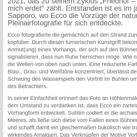
2021, das zu seinem Zyklus „Friedhof – 
mich erdet“ zählt. Entstanden ist es im 
Sapporo, wo Ecco die Vorzüge der natur
Pleinairfotografie für sich entdeckte.
Ecco fotografierte die gemächlich auf den Strand zu
kopfüber. Durch diesen turnerischen Kunstgriff beko
Anmut(ung) eines Vorhangs, der sich auf den Bühne
signalisieren, dass nun Ruhe herrschen möge. Wie n
die Wellen von oben nach unten. Eine reduzierte Farb
Blau-, Grau- und Weißtöne konzentriert, überlässt d
Schwung des Wasserspiels den Vortritt im Buhlen u
des Betrachters.
In seiner Einfachheit erinnert das Foto an Höhlenmale
dem Umstand zu verdanken ist, dass Ecco ein zartes
Vorhangform entwickelt. Sublim codiert er die archai
Meeres, als ließe sich diese vom Fallen eines Büh
und schafft damit ein gleichermaßen bukolisch wie t
wirkendes Amalgam. Das Verknüpfen der Motive Vo