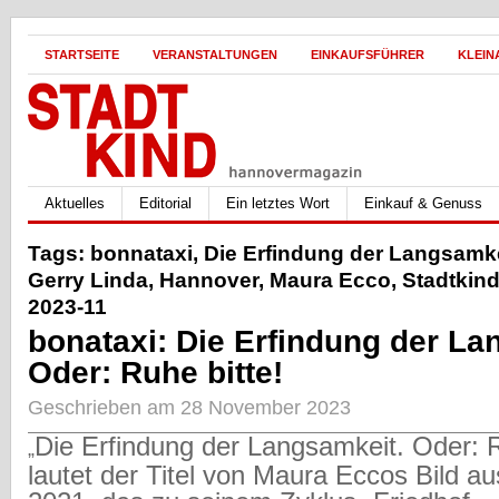
STARTSEITE
VERANSTALTUNGEN
EINKAUFSFÜHRER
KLEIN
Aktuelles
Editorial
Ein letztes Wort
Einkauf & Genuss
Tags:
bonnataxi
,
Die Erfindung der Langsamk
Gerry Linda
,
Hannover
,
Maura Ecco
,
Stadtkin
2023-11
bonataxi: Die Erfindung der L
Oder: Ruhe bitte!
Geschrieben am 28 November 2023
Die Erfindung der Langsamkeit. Oder: R
„
lautet der Titel von Maura Eccos Bild a