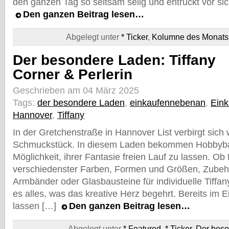
den ganzen Tag so seltsam selig und entrückt vor si
Den ganzen Beitrag lesen…
Abgelegt unter
* Ticker
,
Kolumne des Monats
Der besondere Laden: Tiffany
Corner & Perlerin
Geschrieben am 04 März 2025
Tags:
der besondere Laden
,
einkaufennebenan
,
Ein
Hannover
,
Tiffany
In der Gretchenstraße in Hannover List verbirgt sich 
Schmuckstück. In diesem Laden bekommen Hobbybas
Möglichkeit, ihrer Fantasie freien Lauf zu lassen. Ob
verschiedenster Farben, Formen und Größen, Zubehö
Armbänder oder Glasbausteine für individuelle Tiffany
es alles, was das kreative Herz begehrt. Bereits im 
lassen […]
Den ganzen Beitrag lesen…
Abgelegt unter
* Featured
,
* Ticker
,
Der bes