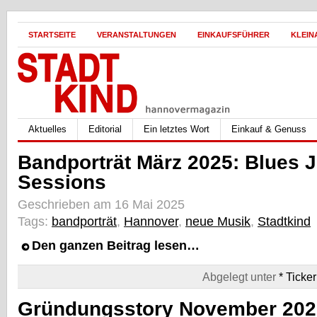
STARTSEITE
VERANSTALTUNGEN
EINKAUFSFÜHRER
KLEIN
Aktuelles
Editorial
Ein letztes Wort
Einkauf & Genuss
Bandporträt März 2025: Blues J
Sessions
Geschrieben am 16 Mai 2025
Tags:
bandporträt
,
Hannover
,
neue Musik
,
Stadtkind
Den ganzen Beitrag lesen…
Abgelegt unter
* Ticker
Gründungsstory November 202