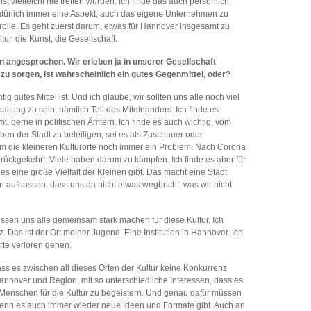
 vielleicht nie treffen würden. Ich finde das auch persönlich
t natürlich immer eine Aspekt, auch das eigene Unternehmen zu
trolle. Es geht zuerst darum, etwas für Hannover insgesamt zu
tur, die Kunst, die Gesellschaft.
 angesprochen. Wir erleben ja in unserer Gesellschaft
u sorgen, ist wahrscheinlich ein gutes Gegenmittel, oder?
ig gutes Mittel ist. Und ich glaube, wir sollten uns alle noch viel
ltung zu sein, nämlich Teil des Miteinanders. Ich finde es
mt, gerne in politischen Ämtern. Ich finde es auch wichtig, vom
ben der Stadt zu beteiligen, sei es als Zuschauer oder
m die kleineren Kulturorte noch immer ein Problem. Nach Corona
urückgekehrt. Viele haben darum zu kämpfen. Ich finde es aber für
ss es eine große Vielfalt der Kleinen gibt. Das macht eine Stadt
n aufpassen, dass uns da nicht etwas wegbricht, was wir nicht
ssen uns alle gemeinsam stark machen für diese Kultur. Ich
Das ist der Ort meiner Jugend. Eine Institution in Hannover. Ich
te verloren gehen.
ass es zwischen all dieses Orten der Kultur keine Konkurrenz
annover und Region, mit so unterschiedliche Interessen, dass es
ie Menschen für die Kultur zu begeistern. Und genau dafür müssen
wenn es auch immer wieder neue Ideen und Formate gibt. Auch an