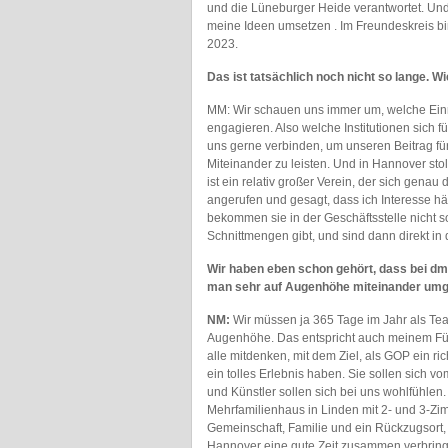
und die Lüneburger Heide verantwortet. Und s
meine Ideen umsetzen . Im Freundeskreis bin
2023.
Das ist tatsächlich noch nicht so lange.
MM: Wir schauen uns immer um, welche Einrich
engagieren. Also welche Institutionen sich 
uns gerne verbinden, um unseren Beitrag fü
Miteinander zu leisten. Und in Hannover st
ist ein relativ großer Verein, der sich gena
angerufen und gesagt, dass ich Interesse hät
bekommen sie in der Geschäftsstelle nicht so
Schnittmengen gibt, und sind dann direkt in
Wir haben eben schon gehört, dass bei dm
man sehr auf Augenhöhe miteinander umgeh
NM:
Wir müssen ja 365 Tage im Jahr als Tea
Augenhöhe. Das entspricht auch meinem Führ
alle mitdenken, mit dem Ziel, als GOP ein ri
ein tolles Erlebnis haben. Sie sollen sich
und Künstler sollen sich bei uns wohlfühlen
Mehrfamilienhaus in Linden mit 2- und 3-Z
Gemeinschaft, Familie und ein Rückzugsor
Hannover eine gute Zeit zusammen verbrin