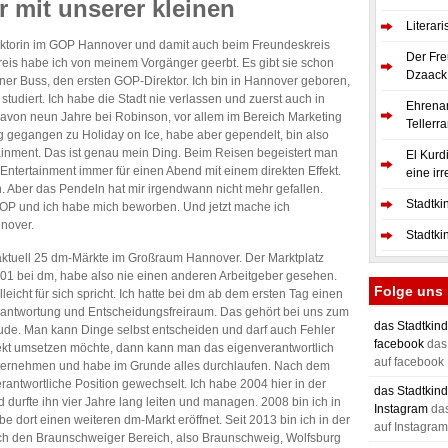
r mit unserer kleinen
Literar
Direktorin im GOP Hannover und damit auch beim Freundeskreis
Der Fre
kreis habe ich von meinem Vorgänger geerbt. Es gibt sie schon
Dzaack 
rner Buss, den ersten GOP-Direktor. Ich bin in Hannover geboren,
tudiert. Ich habe die Stadt nie verlassen und zuerst auch in
Ehrena
 davon neun Jahre bei Robinson, vor allem im Bereich Marketing
Tellerr
 gegangen zu Holiday on Ice, habe aber gependelt, bin also
ainment. Das ist genau mein Ding. Beim Reisen begeistert man
El Kurd
 Entertainment immer für einen Abend mit einem direkten Effekt.
eine ir
n. Aber das Pendeln hat mir irgendwann nicht mehr gefallen.
Stadtki
 GOP und ich habe mich beworben. Und jetzt mache ich
nover.
Stadtki
aktuell 25 dm-Märkte im Großraum Hannover. Der Marktplatz
2001 bei dm, habe also nie einen anderen Arbeitgeber gesehen.
Folge uns
leicht für sich spricht. Ich hatte bei dm ab dem ersten Tag einen
antwortung und Entscheidungsfreiraum. Das gehört bei uns zum
das Stadtkind
reude. Man kann Dinge selbst entscheiden und darf auch Fehler
facebook
das 
kt umsetzen möchte, dann kann man das eigenverantwortlich
auf facebook
Unternehmen und habe im Grunde alles durchlaufen. Nach dem
erantwortliche Position gewechselt. Ich habe 2004 hier in der
das Stadtkind
d durfte ihn vier Jahre lang leiten und managen. 2008 bin ich in
Instagram
das
 dort einen weiteren dm-Markt eröffnet. Seit 2013 bin ich in der
auf Instagram
ich den Braunschweiger Bereich, also Braunschweig, Wolfsburg