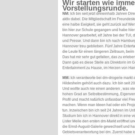
Wir starten wie imme
Vorstellungsrunde.
NM:
Ich bin seit jetzt dreieinhalb Jahren 
aktiv dabei. Die Mitgliedschaft im Freundes
eine halbe Ewigkeit, sie geht zurück auf We
bin hier zur Schule gegangen und habe hier s
Hannover gearbeitet, elf Jahre bei der TUI,
und Presse. Und dann bin ich nach Hamburg
Hannover treu geblieben. Fünf Jahre Entert
die Leute für einen längeren Zeitraum, beim
Das hat mir sehr gut gefallen, das zu erlebe
Dann gab es diese Stelle als Direktorin im
Entertainment zu Hause, im Herzen von Han
MM:
Ich verantworte bei dm-drogerie markt 
Hildesheim gehört auch dazu. Ich bin seit 
Und wollte auch nie einen anderen , was viel
hohen Grad an Selbstbestimmung, Eigenver
Profil und macht natürlich unfassbar viel F
machen. Wenn man Ideen hat oder ein Proje
tun. Inzwischen bin ich seit 24 Jahren im 
Studium bin ich in Hannover direkt in eine v
Lister Meile den ersten dm-Markt eröffnet un
die Ernst-August-Galerie gewechselt und habe
Gebietsverantwortung bei dm. Zuerst habe 