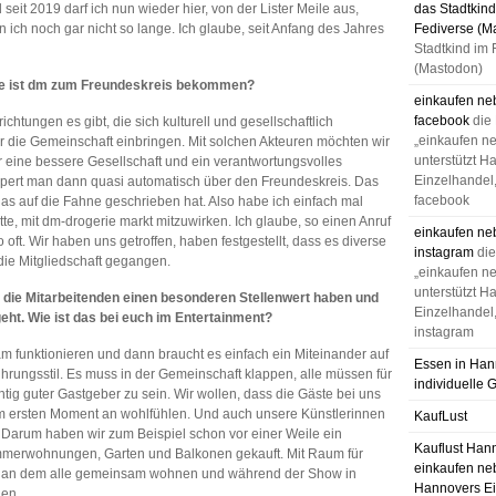
eit 2019 darf ich nun wieder hier, von der Lister Meile aus,
das Stadtkind
 ich noch gar nicht so lange. Ich glaube, seit Anfang des Jahres
Fediverse (M
Stadtkind im 
(Mastodon)
 Wie ist dm zum Freundeskreis bekommen?
einkaufen ne
facebook
die
tungen es gibt, die sich kulturell und gesellschaftlich
„einkaufen n
für die Gemeinschaft einbringen. Mit solchen Akteuren möchten wir
unterstützt H
r eine bessere Gesellschaft und ein verantwortungsvolles
Einzelhandel,
olpert man dann quasi automatisch über den Freundeskreis. Das
facebook
u das auf die Fahne geschrieben hat. Also habe ich einfach mal
te, mit dm-drogerie markt mitzuwirken. Ich glaube, so einen Anruf
einkaufen ne
 oft. Wir haben uns getroffen, haben festgestellt, dass es diverse
instagram
di
 die Mitgliedschaft gegangen.
„einkaufen n
unterstützt H
 die Mitarbeitenden einen besonderen Stellenwert haben und
Einzelhandel,
t. Wie ist das bei euch im Entertainment?
instagram
m funktionieren und dann braucht es einfach ein Miteinander auf
Essen in Han
ungsstil. Es muss in der Gemeinschaft klappen, alle müssen für
individuelle 
chtig guter Gastgeber zu sein. Wir wollen, dass die Gäste bei uns
 vom ersten Moment an wohlfühlen. Und auch unsere Künstlerinnen
KaufLust
. Darum haben wir zum Beispiel schon vor einer Weile ein
Kauflust Han
immerwohnungen, Garten und Balkonen gekauft. Mit Raum für
einkaufen ne
t, an dem alle gemeinsam wohnen und während der Show in
Hannovers Ei
gen.