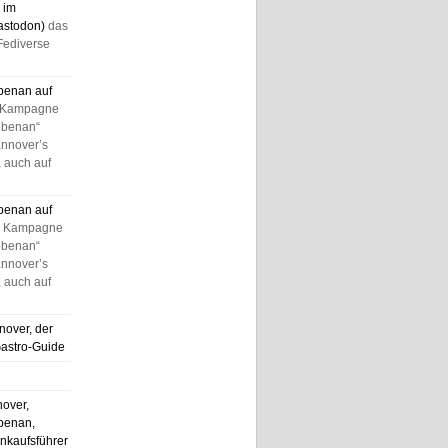
 im
astodon)
das
Fediverse
benan auf
 Kampagne
ebenan“
annover’s
 auch auf
benan auf
e Kampagne
ebenan“
annover’s
 auch auf
nover, der
Gastro-Guide
nover,
benan,
nkaufsführer