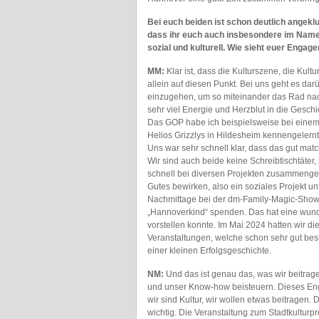
Bei euch beiden ist schon deutlich angekl
dass ihr euch auch insbesondere im Name
sozial und kulturell. Wie sieht euer Enga
MM:
Klar ist, dass die Kulturszene, die Kul
allein auf diesen Punkt. Bei uns geht es da
einzugehen, um so miteinander das Rad nach
sehr viel Energie und Herzblut in die Gesc
Das GOP habe ich beispielsweise bei einem 
Helios Grizzlys in Hildesheim kennengelern
Uns war sehr schnell klar, dass das gut mat
Wir sind auch beide keine Schreibtischtäter
schnell bei diversen Projekten zusammeng
Gutes bewirken, also ein soziales Projekt unt
Nachmittage bei der dm-Family-Magic-Sho
„Hannoverkind“ spenden. Das hat eine wund
vorstellen konnte. Im Mai 2024 hatten wir di
Veranstaltungen, welche schon sehr gut bes
einer kleinen Erfolgsgeschichte.
NM:
Und das ist genau das, was wir beitra
und unser Know-how beisteuern. Dieses Enga
wir sind Kultur, wir wollen etwas beitragen. 
wichtig. Die Veranstaltung zum Stadtkulturpr