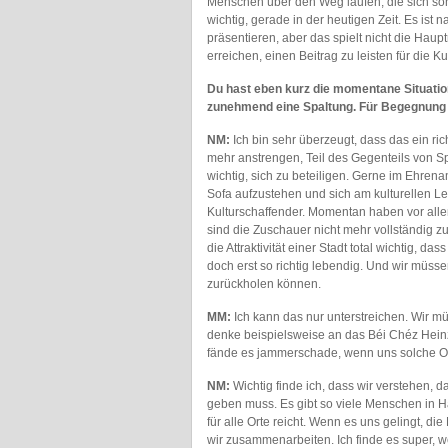
Menschen über den Weg laufen, die sich sonst
wichtig, gerade in der heutigen Zeit. Es is
präsentieren, aber das spielt nicht die Haup
erreichen, einen Beitrag zu leisten für die Kul
Du hast eben kurz die momentane Situation
zunehmend eine Spaltung. Für Begegnung z
NM:
Ich bin sehr überzeugt, dass das ein richt
mehr anstrengen, Teil des Gegenteils von Spa
wichtig, sich zu beteiligen. Gerne im Ehrena
Sofa aufzustehen und sich am kulturellen Le
Kulturschaffender. Momentan haben vor alle
sind die Zuschauer nicht mehr vollständig z
die Attraktivität einer Stadt total wichtig, da
doch erst so richtig lebendig. Und wir müsse
zurückholen können.
MM:
Ich kann das nur unterstreichen. Wir mü
denke beispielsweise an das Béi Chéz Heinz. 
fände es jammerschade, wenn uns solche Or
NM:
Wichtig finde ich, dass wir verstehen, d
geben muss. Es gibt so viele Menschen in H
für alle Orte reicht. Wenn es uns gelingt, d
wir zusammenarbeiten. Ich finde es super, 