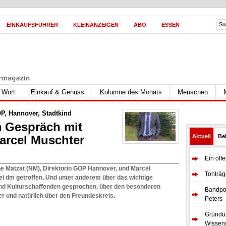
EINKAUFSFÜHRER
KLEINANZEIGEN
ABO
ESSEN
s Wort
Einkauf & Genuss
Kolumne des Monats
Menschen
P
,
Hannover
,
Stadtkind
m Gespräch mit
arcel Muschter
Aktuell
Bel
Ein off
ne Matzat (NM), Direktorin GOP Hannover, und Marcel
Tonträg
ei dm getroffen. Und unter anderem über das wichtige
d Kulturschaffenden gesprochen, über den besonderen
Bandpor
r und natürlich über den Freundeskreis.
Peters
Gründun
Wissens