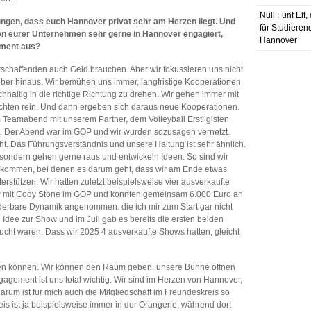
Null Fünf Elf
ungen, dass euch Hannover privat sehr am Herzen liegt. Und
für Studieren
n eurer Unternehmen sehr gerne in Hannover engagiert,
Hannover
gement aus?
turschaffenden auch Geld brauchen. Aber wir fokussieren uns nicht
rüber hinaus. Wir bemühen uns immer, langfristige Kooperationen
haltig in die richtige Richtung zu drehen. Wir gehen immer mit
hichten rein. Und dann ergeben sich daraus neue Kooperationen.
Teamabend mit unserem Partner, dem Volleyball Erstligisten
t. Der Abend war im GOP und wir wurden sozusagen vernetzt.
cht. Das Führungsverständnis und unsere Haltung ist sehr ähnlich.
, sondern gehen gerne raus und entwickeln Ideen. So sind wir
ekommen, bei denen es darum geht, dass wir am Ende etwas
erstützen. Wir hatten zuletzt beispielsweise vier ausverkaufte
w mit Cody Stone im GOP und konnten gemeinsam 6.000 Euro an
erbare Dynamik angenommen. die ich mir zum Start gar nicht
e Idee zur Show und im Juli gab es bereits die ersten beiden
ucht waren. Dass wir 2025 4 ausverkaufte Shows hatten, gleicht
gen können. Wir können den Raum geben, unsere Bühne öffnen
gement ist uns total wichtig. Wir sind im Herzen von Hannover,
Darum ist für mich auch die Mitgliedschaft im Freundeskreis so
eis ist ja beispielsweise immer in der Orangerie, während dort