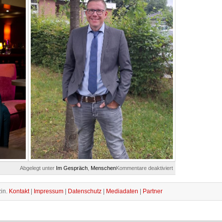
für
Abgelegt unter
Im Gespräch
,
Menschen
Kommentare deaktiviert
Der
Freundeskreis
im
in.
Kontakt
|
Impressum
|
Datenschutz
|
Mediadaten
|
Partner
Gespräch
mit
Nadine
Matzat