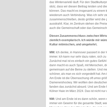
das Wintervarieté läuft. Für den Stadtkultu
stolz, dass wir diesen Beitrag leisten und 
können. Das macht es insgesamt zu einem tol
wiederum auch Verbindung. Was ich sehr z
zusammenschließen, desto größer wird die g
ausstrahlt. Klar, im Zentrum stehen die Pre
auch die Gemeinschaft oder das Gemeinscha
Diesen Zusammenschluss zwischen Wirtschaf
ziemlich exemplarisch. Ich würde mir wün
Kultur mitmischen, und umgekehrt.
MM:
Ich denke, in Hannover passiert in der Hi
immer. Ich kann nur sehr dazu raten, sich zu
Zunächst mal ist es einfach ein gutes Gefühl
dann macht es auch Spaß, mit Menschen, di
gemeinsam auf die Beine zu stellen. Und me
schöner, als man es sich vorgestellt hat. Am A
Am Ende ist die Überraschung oft umso größe
Dameneishockey. Wir wollten den deutschen
fanden das zunächst absurd. Und am Ende h
Kölner Haie im März 2024. Das ist nicht nur 
NM:
Und am Ende ist es dann schön, wenn ma
immer ein Gewinn für die gesamte Stadt, wen