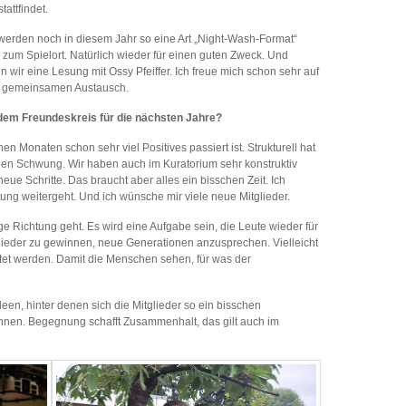
attfindet.
werden noch in diesem Jahr so eine Art „Night-Wash-Format“
d zum Spielort. Natürlich wieder für einen guten Zweck. Und
r eine Lesung mit Ossy Pfeiffer. Ich freue mich schon sehr auf
n gemeinsamen Austausch.
dem Freundeskreis für die nächsten Jahre?
n Monaten schon sehr viel Positives passiert ist. Strukturell hat
neuen Schwung. Wir haben auch im Kuratorium sehr konstruktiv
 neue Schritte. Das braucht aber alles ein bisschen Zeit. Ich
tung weitergeht. Und ich wünsche mir viele neue Mitglieder.
tige Richtung geht. Es wird eine Aufgabe sein, die Leute wieder für
lieder zu gewinnen, neue Generationen anzusprechen. Vielleicht
tet werden. Damit die Menschen sehen, für was der
een, hinter denen sich die Mitglieder so ein bisschen
nnen. Begegnung schafft Zusammenhalt, das gilt auch im