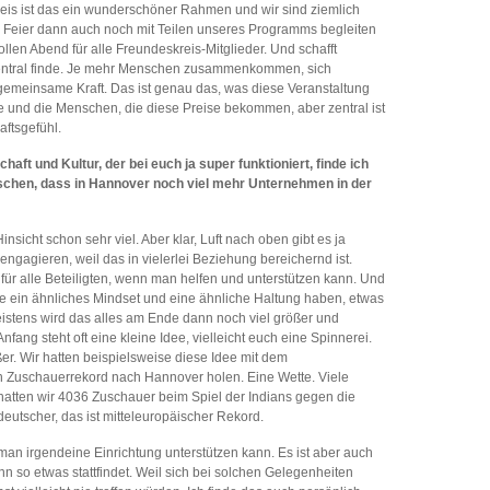
rpreis ist das ein wunderschöner Rahmen und wir sind ziemlich
die Feier dann auch noch mit Teilen unseres Programms begleiten
len Abend für alle Freundeskreis-Mitglieder. Und schafft
entral finde. Je mehr Menschen zusammenkommen, sich
emeinsame Kraft. Das ist genau das, was diese Veranstaltung
ise und die Menschen, die diese Preise bekommen, aber zentral ist
ftsgefühl.
t und Kultur, der bei euch ja super funktioniert, finde ich
schen, dass in Hannover noch viel mehr Unternehmen in der
nsicht schon sehr viel. Aber klar, Luft nach oben gibt es ja
 engagieren, weil das in vielerlei Beziehung bereichernd ist.
 für alle Beteiligten, wenn man helfen und unterstützen kann. Und
e ein ähnliches Mindset und eine ähnliche Haltung haben, etwas
istens wird das alles am Ende dann noch viel größer und
nfang steht oft eine kleine Idee, vielleicht euch eine Spinnerei.
r. Wir hatten beispielsweise diese Idee mit dem
 Zuschauerrekord nach Hannover holen. Eine Wette. Viele
atten wir 4036 Zuschauer beim Spiel der Indians gegen die
deutscher, das ist mitteleuropäischer Rekord.
n irgendeine Einrichtung unterstützen kann. Es ist aber auch
n so etwas stattfindet. Weil sich bei solchen Gelegenheiten