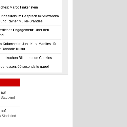
isches: Marco Finkenstein
undeskreis im Gespräch mit Alexandra
und Rainer Müller-Brandes
mtliches Engagement: Über den
and
is Kolumne im Juni: Kurz-Manifest für
re Randale-Kultur
nder kochen Bitter Lemon Cookies
nder essen: 60 seconds to napoli
 auf
Stadtkind
 auf
 Stadtkind