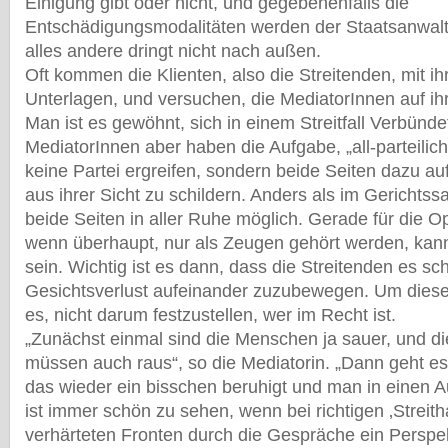
Einigung gibt oder nicht, und gegebenenfalls die
Entschädigungsmodalitäten werden der Staatsanwaltsc
alles andere dringt nicht nach außen.
Oft kommen die Klienten, also die Streitenden, mit 
Unterlagen, und versuchen, die MediatorInnen auf ihr
Man ist es gewöhnt, sich in einem Streitfall Verbünd
MediatorInnen aber haben die Aufgabe, „all-parteilic
keine Partei ergreifen, sondern beide Seiten dazu auf
aus ihrer Sicht zu schildern. Anders als im Gerichtssaa
beide Seiten in aller Ruhe möglich. Gerade für die Opf
wenn überhaupt, nur als Zeugen gehört werden, kann
sein. Wichtig ist es dann, dass die Streitenden es sc
Gesichtsverlust aufeinander zuzubewegen. Um dies
es, nicht darum festzustellen, wer im Recht ist.
„Zunächst einmal sind die Menschen ja sauer, und d
müssen auch raus“, so die Mediatorin. „Dann geht es
das wieder ein bisschen beruhigt und man in einen 
ist immer schön zu sehen, wenn bei richtigen ‚Streit
verhärteten Fronten durch die Gespräche ein Perspe