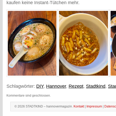
kaufen keine Instant-Tütchen mehr.
Schlagwörter:
DIY
,
Hannover
,
Rezept
,
Stadtkind
,
Sta
Kommentare sind geschlossen.
© 2026 STADTKIND – hannovermagazin.
Kontakt
|
Impressum
|
Datensc