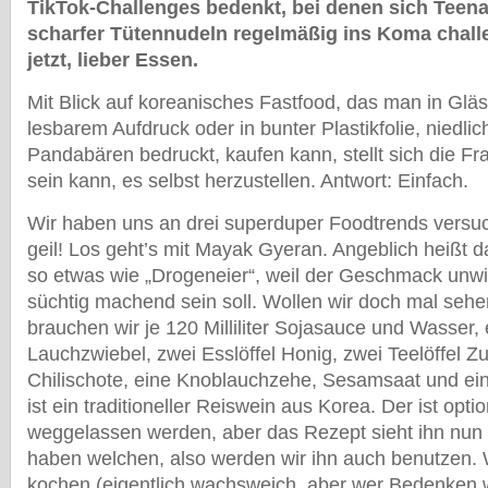
TikTok-Challenges bedenkt, bei denen sich Teenag
scharfer Tütennudeln regelmäßig ins Koma challe
jetzt, lieber Essen.
Mit Blick auf koreanisches Fastfood, das man in Gläs
lesbarem Aufdruck oder in bunter Plastikfolie, niedli
Pandabären bedruckt, kaufen kann, stellt sich die F
sein kann, es selbst herzustellen. Antwort: Einfach.
Wir haben uns an drei superduper Foodtrends versuc
geil! Los geht’s mit Mayak Gyeran. Angeblich heißt 
so etwas wie „Drogeneier“, weil der Geschmack unwi
süchtig machend sein soll. Wollen wir doch mal sehe
brauchen wir je 120 Milliliter Sojasauce und Wasser,
Lauchzwiebel, zwei Esslöffel Honig, zwei Teelöffel Zu
Chilischote, eine Knoblauchzehe, Sesamsaat und ei
ist ein traditioneller Reiswein aus Korea. Der ist opt
weggelassen werden, aber das Rezept sieht ihn nun 
haben welchen, also werden wir ihn auch benutzen. 
kochen (eigentlich wachsweich, aber wer Bedenken