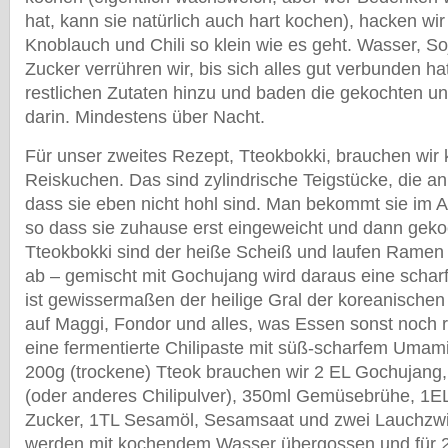
hat, kann sie natürlich auch hart kochen), hacken wi
Knoblauch und Chili so klein wie es geht. Wasser, S
Zucker verrühren wir, bis sich alles gut verbunden ha
restlichen Zutaten hinzu und baden die gekochten un
darin. Mindestens über Nacht.
Für unser zweites Rezept, Tteokbokki, brauchen wir
Reiskuchen. Das sind zylindrische Teigstücke, die an
dass sie eben nicht hohl sind. Man bekommt sie im A
so dass sie zuhause erst eingeweicht und dann gek
Tteokbokki sind der heiße Scheiß und laufen Ram
ab – gemischt mit Gochujang wird daraus eine scha
ist gewissermaßen der heilige Gral der koreanischen
auf Maggi, Fondor und alles, was Essen sonst noch r
eine fermentierte Chilipaste mit süß-scharfem Uma
200g (trockene) Tteok brauchen wir 2 EL Gochujang
(oder anderes Chilipulver), 350ml Gemüsebrühe, 1E
Zucker, 1TL Sesamöl, Sesamsaat und zwei Lauchzwi
werden mit kochendem Wasser übergossen und für 