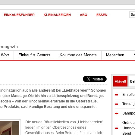
EINKAUFSFÜHRER
KLEINANZEIGEN
ABO
ESSEN
s Wort
Einkauf & Genuss
Kolumne des Monats
Menschen
n
Aktuell
Bel
nd natürlich auch alle anderen!) bei „Liebhabereien“ Schönes
Ein off
us über Massage-Öle bis hin zu Liebesspielzeug und Bondage.
zogen – von der Knochenhauerstraße in die Osterstraße.
Tonträg
ige Produkte, sachkundige Beratung und eine entspannte,
Bandpor
Die neuen Räumlichkeiten von „Liebhabereien“
Gründun
liegen im dritten Obergeschoss eines
Hannove
Geschäftshauses. Beim Betreten fühlt man sich
Beruf