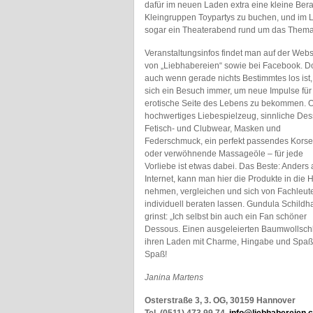
dafür im neuen Laden extra eine kleine Bera
Kleingruppen Toypartys zu buchen, und im
sogar ein Theaterabend rund um das Thema S
Veranstaltungsinfos findet man auf der Webs
von „Liebhabereien“ sowie bei Facebook. D
auch wenn gerade nichts Bestimmtes los ist,
sich ein Besuch immer, um neue Impulse für
erotische Seite des Lebens zu bekommen. 
hochwertiges Liebespielzeug, sinnliche Des
Fetisch- und Clubwear, Masken und
Federschmuck, ein perfekt passendes Korse
oder verwöhnende Massageöle – für jede
Vorliebe ist etwas dabei. Das Beste: Anders 
Internet, kann man hier die Produkte in die
nehmen, vergleichen und sich von Fachleut
individuell beraten lassen. Gundula Schildh
grinst: „Ich selbst bin auch ein Fan schöner
Dessous. Einen ausgeleierten Baumwollschlü
ihren Laden mit Charme, Hingabe und Spaß.
Spaß!
Janina Martens
Osterstraße 3, 3. OG, 30159 Hannover