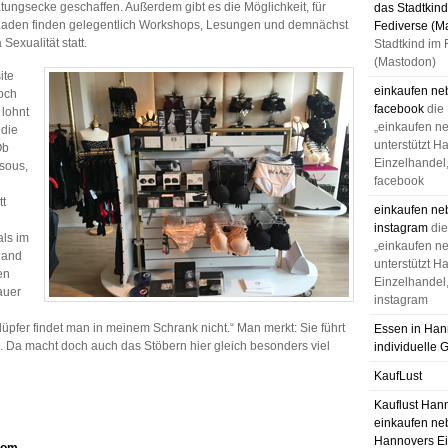
tungsecke geschaffen. Außerdem gibt es die Möglichkeit, für
das Stadtkind
 Laden finden gelegentlich Workshops, Lesungen und demnächst
Fediverse (M
exualität statt.
Stadtkind im 
(Mastodon)
ite
einkaufen ne
och
facebook
die
 lohnt
„einkaufen n
 die
unterstützt H
Ob
Einzelhandel,
sous,
facebook
tt
einkaufen ne
instagram
di
als im
„einkaufen n
 Hand
unterstützt H
en
Einzelhandel,
auer
instagram
pfer findet man in meinem Schrank nicht.“ Man merkt: Sie führt
Essen in Han
 Da macht doch auch das Stöbern hier gleich besonders viel
individuelle 
KaufLust
Kauflust Han
einkaufen ne
Hannovers Ei