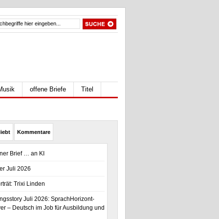
Musik
offene Briefe
Titel
iebt
Kommentare
ener Brief … an KI
er Juli 2026
trät: Trixi Linden
gsstory Juli 2026: SprachHorizont-
r – Deutsch im Job für Ausbildung und