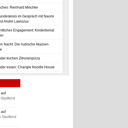
isches: Reinhard Mischke
undeskreis im Gespräch mit Naomi
nd André Lawiszus
tliches Engagement: Kinderbeirat
er
en Nacht: Die nubische Akazien-
se
nder kochen Zitronenpizza
nder essen: Changle Noodle House
 auf
Stadtkind
 auf
 Stadtkind