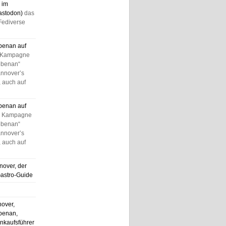
 im
astodon)
das
Fediverse
benan auf
 Kampagne
ebenan“
annover’s
 auch auf
benan auf
e Kampagne
ebenan“
annover’s
 auch auf
nover, der
Gastro-Guide
nover,
benan,
nkaufsführer