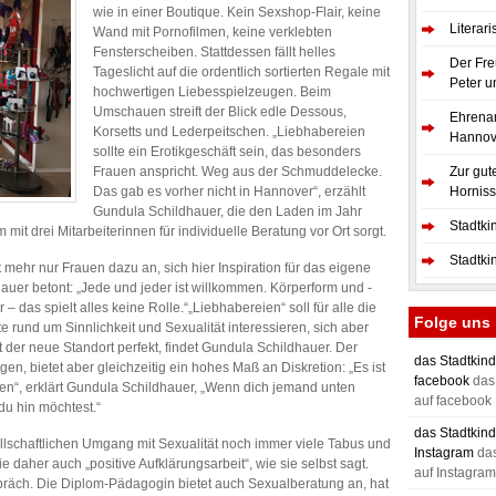
wie in einer Boutique. Kein Sexshop-Flair, keine
Literar
Wand mit Pornofilmen, keine verklebten
Fensterscheiben. Stattdessen fällt helles
Der Fre
Tageslicht auf die ordentlich sortierten Regale mit
Peter u
hochwertigen Liebesspielzeugen. Beim
Umschauen streift der Blick edle Dessous,
Ehrenam
Korsetts und Lederpeitschen. „Liebhabereien
Hannov
sollte ein Erotikgeschäft sein, das besonders
Frauen anspricht. Weg aus der Schmuddelecke.
Zur gut
Das gab es vorher nicht in Hannover“, erzählt
Hornis
Gundula Schildhauer, die den Laden im Jahr
Stadtki
it drei Mitarbeiterinnen für individuelle Beratung vor Ort sorgt.
Stadtki
t mehr nur Frauen dazu an, sich hier Inspiration für das eigene
auer betont: „Jede und jeder ist willkommen. Körperform und -
 – das spielt alles keine Rolle.“„Liebhabereien“ soll für alle die
Folge uns
kte rund um Sinnlichkeit und Sexualität interessieren, sich aber
 der neue Standort perfekt, findet Gundula Schildhauer. Der
das Stadtkind
en, bietet aber gleichzeitig ein hohes Maß an Diskretion: „Es ist
facebook
das 
n“, erklärt Gundula Schildhauer, „Wenn dich jemand unten
auf facebook
du hin möchtest.“
das Stadtkind
llschaftlichen Umgang mit Sexualität noch immer viele Tabus und
Instagram
das
ie daher auch „positive Aufklärungsarbeit“, wie sie selbst sagt.
auf Instagram
präch. Die Diplom-Pädagogin bietet auch Sexualberatung an, hat