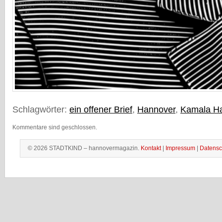
Schlagwörter:
ein offener Brief
,
Hannover
,
Kamala Ha
Kommentare sind geschlossen.
© 2026 STADTKIND – hannovermagazin.
Kontakt
|
Impressum
|
Datensc