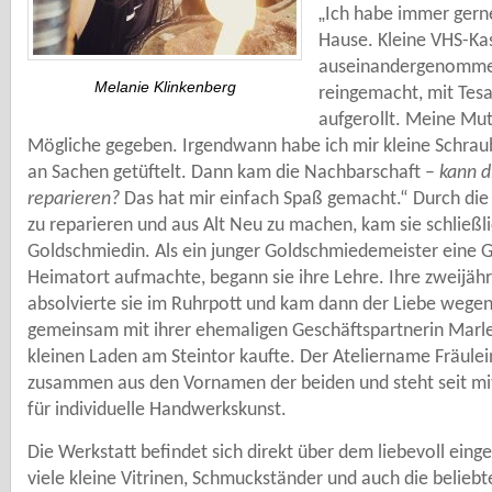
„
Ich habe immer gerne
Hause. Kleine VHS-Ka
auseinandergenommen
Melanie Klinkenberg
reingemacht, mit Tesa
aufgerollt. Meine Mutt
Mögliche gegeben. Irgendwann habe ich mir kleine Schrau
an Sachen getüftelt. Dann kam die Nachbarschaft –
kann d
reparieren?
Das hat mir einfach Spaß gemacht.“ Durch die
zu reparieren und aus Alt Neu zu machen, kam sie schließl
Goldschmiedin. Als ein junger Goldschmiedemeister eine 
Heimatort aufmachte, begann sie ihre Lehre. Ihre zweijähr
absolvierte sie im Ruhrpott und kam dann der Liebe wege
gemeinsam mit ihrer ehemaligen Geschäftspartnerin Marl
kleinen Laden am Steintor kaufte. Der Ateliername Fräule
zusammen aus den Vornamen der beiden und steht seit mit
für individuelle Handwerkskunst.
Die Werkstatt befindet sich direkt über dem liebevoll eing
viele kleine Vitrinen, Schmuckständer und auch die belieb