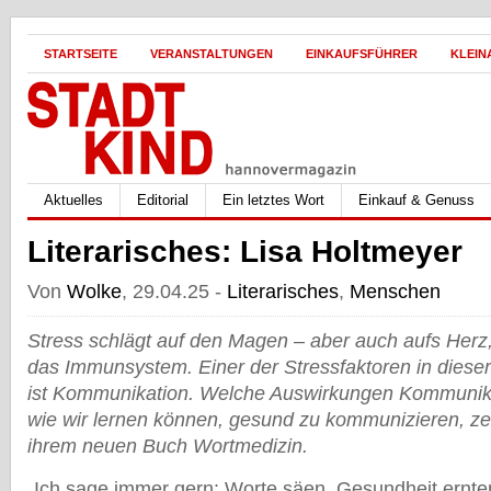
STARTSEITE
VERANSTALTUNGEN
EINKAUFSFÜHRER
KLEIN
Aktuelles
Editorial
Ein letztes Wort
Einkauf & Genuss
Literarisches: Lisa Holtmeyer
Von
Wolke
, 29.04.25 -
Literarisches
,
Menschen
Stress schlägt auf den Magen
–
aber auch aufs Herz,
das Immunsystem. Einer der Stressfaktoren in dieser
ist Kommunikation. Welche Auswirkungen Kommunika
wie wir lernen können, gesund zu kommunizieren, zei
ihrem neuen Buch Wortmedizin.
„Ich sage immer gern: Worte säen, Gesundheit ernten