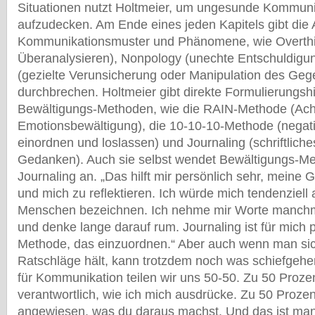
Situationen nutzt Holtmeier, um ungesunde Kommun
aufzudecken. Am Ende eines jeden Kapitels gibt die A
Kommunikationsmuster und Phänomene, wie Overthi
Überanalysieren), Nonpology (unechte Entschuldigun
(gezielte Verunsicherung oder Manipulation des Geg
durchbrechen. Holtmeier gibt direkte Formulierungshi
Bewältigungs-Methoden, wie die RAIN-Methode (Ach
Emotionsbewältigung), die 10-10-10-Methode (nega
einordnen und loslassen) und Journaling (schriftlich
Gedanken). Auch sie selbst wendet Bewältigungs-M
Journaling an. „Das hilft mir persönlich sehr, meine
und mich zu reflektieren. Ich würde mich tendenziell 
Menschen bezeichnen. Ich nehme mir Worte manchm
und denke lange darauf rum. Journaling ist für mich 
Methode, das einzuordnen.“ Aber auch wenn man sic
Ratschläge hält, kann trotzdem noch was schiefgehe
für Kommunikation teilen wir uns 50-50. Zu 50 Prozen
verantwortlich, wie ich mich ausdrücke. Zu 50 Prozen
angewiesen, was du daraus machst. Und das ist ma