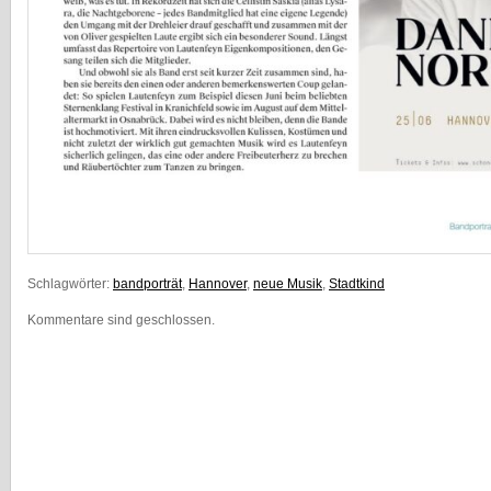
Schlagwörter:
bandporträt
,
Hannover
,
neue Musik
,
Stadtkind
Kommentare sind geschlossen.