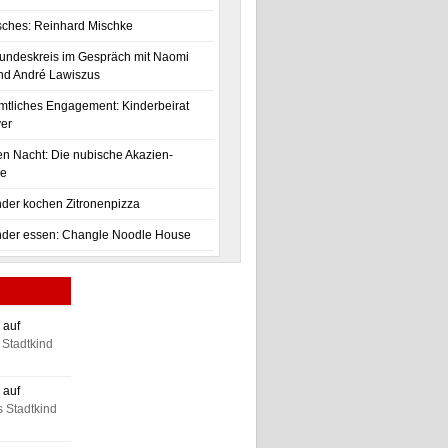
isches: Reinhard Mischke
undeskreis im Gespräch mit Naomi
nd André Lawiszus
tliches Engagement: Kinderbeirat
er
en Nacht: Die nubische Akazien-
se
nder kochen Zitronenpizza
nder essen: Changle Noodle House
 auf
Stadtkind
 auf
 Stadtkind