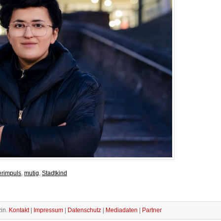
rimpuls
,
mutig
,
Stadtkind
in.
Kontakt
|
Impressum
|
Datenschutz
|
Mediadaten
|
Partner