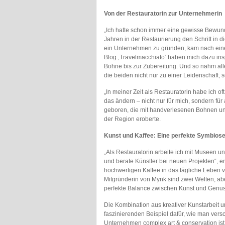
Von der Restauratorin zur Unternehmerin
„Ich hatte schon immer eine gewisse Bewunde
Jahren in der Restaurierung den Schritt in d
ein Unternehmen zu gründen, kam nach einer
Blog ‚Travelmacchiato‘ haben mich dazu insp
Bohne bis zur Zubereitung. Und so nahm all
die beiden nicht nur zu einer Leidenschaft,
„In meiner Zeit als Restauratorin habe ich o
das ändern – nicht nur für mich, sondern für
geboren, die mit handverlesenen Bohnen und
der Region eroberte.
Kunst und Kaffee: Eine perfekte Symbios
„Als Restauratorin arbeite ich mit Museen 
und berate Künstler bei neuen Projekten“, erk
hochwertigen Kaffee in das tägliche Leben vi
Mitgründerin von Mynk sind zwei Welten, abe
perfekte Balance zwischen Kunst und Genus
Die Kombination aus kreativer Kunstarbeit 
faszinierenden Beispiel dafür, wie man vers
Unternehmen complex art & conservation ist