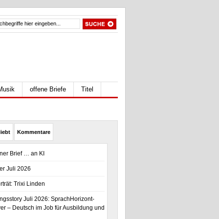
Musik
offene Briefe
Titel
iebt
Kommentare
ener Brief … an KI
er Juli 2026
trät: Trixi Linden
gsstory Juli 2026: SprachHorizont-
r – Deutsch im Job für Ausbildung und