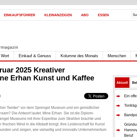
EINKAUFSFÜHRER
KLEINANZEIGEN
ABO
ESSEN
s Wort
Einkauf & Genuss
Kolumne des Monats
Menschen
uar 2025 Kreativer
ne Erhan Kunst und Kaffee
Aktuell
Bel
g
Ein off
Tonträg
ther Twister“ vor dem Sprengel Museum und ein gemütlicher
nsam? Die Antwort lautet: Mine Erhan. Sie ist die Diplom-
Bandpor
engel Museums mit ihrer Expertise zum Strahlen brachte und
frischen Wind in die Altstadt bringt. Ihre Leidenschaft für Kunst
Gründun
bunden und zeigen, wie vielseitig und innovativ Unternehmertum
Hannove
Beruf