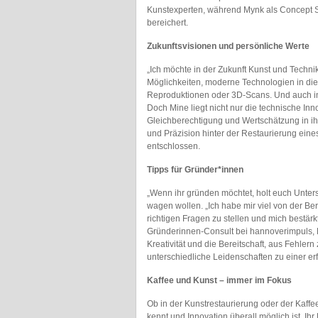
Kunstexperten, während Mynk als Concept St
bereichert.
Zukunftsvisionen und persönliche Werte
„Ich möchte in der Zukunft Kunst und Technik
Möglichkeiten, moderne Technologien in die
Reproduktionen oder 3D-Scans. Und auch in
Doch Mine liegt nicht nur die technische I
Gleichberechtigung und Wertschätzung in ih
und Präzision hinter der Restaurierung eine
entschlossen.
Tipps für Gründer*innen
„Wenn ihr gründen möchtet, holt euch Unterstü
wagen wollen. „Ich habe mir viel von der Be
richtigen Fragen zu stellen und mich bestärkt.
Gründerinnen-Consult bei hannoverimpuls, M
Kreativität und die Bereitschaft, aus Fehlern
unterschiedliche Leidenschaften zu einer er
Kaffee und Kunst – immer im Fokus
Ob in der Kunstrestaurierung oder der Kaffe
kennt und Innovation überall möglich ist. I