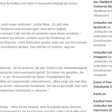
das Stadtkind
ore für Kaffee und mehr in Hannovers Altstadt die Szene
Fediverse (M
Stadtkind im 
(Mastodon)
einkaufen ne
 noch enger verbinden“, erklärt Mine. „Es gibt viele
facebook
die
 Restaurierung einzubringen, etwa durch digitale
„einkaufen n
 meinem Café möchte ich weiterhin neue Ideen umsetzen.“
unterstützt H
nnovation am Herzen, sondern auch die Förderung von
Einzelhandel,
rer Branche. „Viele Menschen wissen nicht, wie viel Fachwissen
facebook
s Kunstwerks stecken. Das möchte ich ändern“, sagt sie
einkaufen ne
instagram
di
„einkaufen n
unterstützt H
tzung“, rät sie anderen, die den Schritt in die Selbstständigkeit
Einzelhandel,
ratung bei hannoverimpuls geholt. Sie haben mir geholfen, die
instagram
“ In der Tat beschreibt Ute Rebel, Projektleiterin der
ine als inspirierende Unternehmerin: „Mine zeigt, wie man Mut,
Essen in Han
 zu lernen, miteinander kombiniert. Sie hat es geschafft, zwei sehr
individuelle 
folgreichen Geschichte zu vereinen.“
KaufLust
Kauflust Han
einkaufen ne
ekultur – Mine Erhan beweist, dass Kreativität keine Grenzen
Hannovers Ei
hr Engagement für die Kunstszene und ihre Liebe zum Kaffee sind