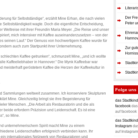
Literar
Der Fre
rung für Selbstständige“, erzählt Mine Erhan, die nach vielen
Peter u
ie Selbstständigkeit wagte. Doch die eigentliche Entscheidung,
 Weltreise mit ihrer Freundin Maria Meyer. „Die Reise und unser
Ehrenam
iriert, mich intensiver mit Kaffee auseinanderzusetzen – von der
Hannov
es seinen Lauf.“ Der Genuss von hochwertigem Kaffee wurde für
 sondern auch zum Startpunkt ihrer Unternehmung.
Zur gut
Hornis
ft schlechten Kaffee getrunken“, schmunzelt Mine, „und ich wollte
 alle Kaffeeliebhaber in Hannover.“ Die Mynk Kaffeebar war
Stadtki
 meisterhaft geröstetem Kaffee die Herzen der Kaffeekultur in
Stadtki
e
Folge uns
und Sammlungen weltweit zusammen. Ich konserviere Skulpturen
lärt Mine. Gleichzeitig bringt sie ihre Begeisterung für
das Stadtkind
eler Menschen. „Die Arbeit als Restauratorin und die als
facebook
das 
r beide erfordern Präzision und Leidenschaft. Es ist eine
auf facebook
s“, so Mine.
das Stadtkind
und unternehmerischem Spirit macht Mine zu einem
Instagram
das
chiedene Leidenschaften erfolgreich verbinden kann. Ihr
auf Instagram
 ein internationales Netzwerk von Restauratoren und