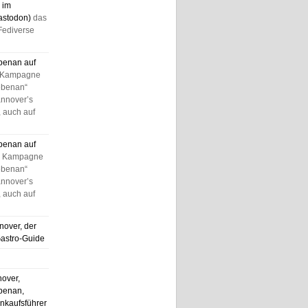
 im
astodon)
das
Fediverse
benan auf
 Kampagne
ebenan“
annover’s
 auch auf
benan auf
e Kampagne
ebenan“
annover’s
 auch auf
nover, der
Gastro-Guide
nover,
benan,
nkaufsführer