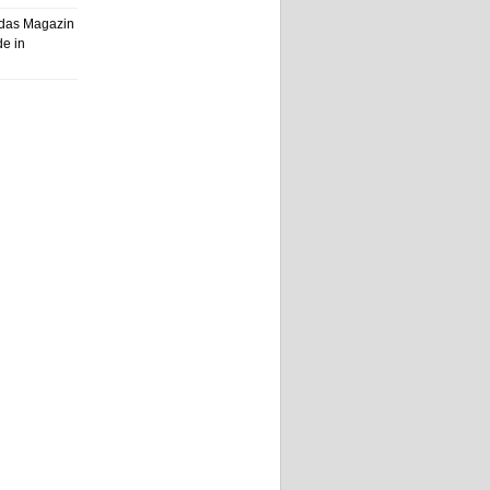
, das Magazin
de in