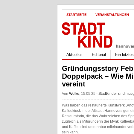
STARTSEITE
VERANSTALTUNGEN
Aktuelles
Editorial
Ein letzte
Gründungsstory Febr
Doppelpack – Wie Mi
vereint
Von
Wolke
, 15.05.25 -
Stadtkinder sind muti
Was haben das restaurierte Kunstwerk „Ano
Kaffeekiosk in der Altstadt Hannovers gemei
Restauratorin, die das Wahrzeichen des Spr
zugleich als Mitgründerin der Mynk Kaffeebar 
und Kaffee sind untrennbar miteinander ver
sein kann.