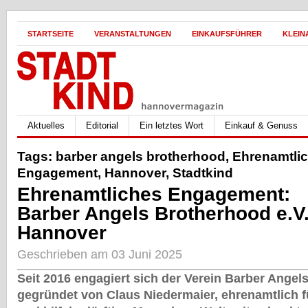
STARTSEITE
VERANSTALTUNGEN
EINKAUFSFÜHRER
KLEIN
Aktuelles
Editorial
Ein letztes Wort
Einkauf & Genuss
Tags:
barber angels brotherhood
,
Ehrenamtli
Engagement
,
Hannover
,
Stadtkind
Ehrenamtliches Engagement:
Barber Angels Brotherhood e.V.
Hannover
Geschrieben am 03 Juni 2025
Seit 2016 engagiert sich der Verein Barber Angel
gegründet von Claus Niedermaier, ehrenamtlich 