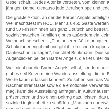
Gesellschaft. „Jedes Alter ist vertreten, vom kleinen 
jährigen Dame. Genauso jede Berufsgruppe und jede
Die größte Aktion, an der die Barber Angels beteiligt s
Weihnachtsfest im HCC. Mehr als 450 Gäste werden
rund 50 Friseur*innen aus ganz Deutschland betreut.
sozialschwachen Familien gibt es außerdem ein klei
Weihnachtsgeschenk. „Eine unserer Gäste bringt jed
Schokoladenengel mit und gibt ihr eh schon knappe
Dankeschön zu sagen“, berichtet Brinkmann. Dies sei
Augenblicken bei den Barber Angels, die tief unter di
Weil nicht nur die Barber Angels selbst, sondern auch
gibt es seit Kurzem eine Wanderausstellung, die „in B
Worte kaum erfassen können“. Zu sehen sind das Vo
Nachher ihrer Gäste sowie die emotionale Verwandl
mag, kann die Ausstellung anfragen, in Kulturhäuser
präsentieren und so einen Beitrag dazu leisten, das 
soziale Ungleichheit zu schärfen. „Man kann nur et
man erkennt, dass es ein Problem gibt“, betont Brin