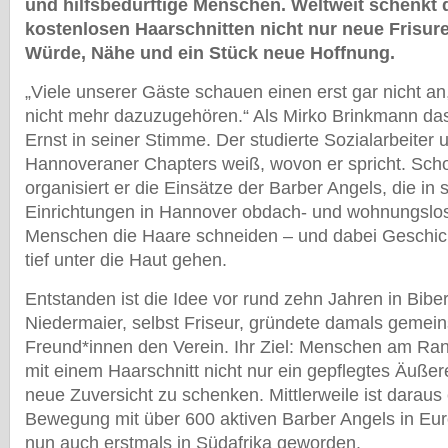
und hilfsbedürftige Menschen. Weltweit schenkt d
kostenlosen Haarschnitten nicht nur neue Frisur
Würde, Nähe und ein Stück neue Hoffnung.
„Viele unserer Gäste schauen einen erst gar nicht an,
nicht mehr dazuzugehören.“ Als Mirko Brinkmann das s
Ernst in seiner Stimme. Der studierte Sozialarbeiter 
Hannoveraner Chapters weiß, wovon er spricht. Scho
organisiert er die Einsätze der Barber Angels, die in 
Einrichtungen in Hannover obdach- und wohnungslos
Menschen die Haare schneiden – und dabei Geschic
tief unter die Haut gehen.
Entstanden ist die Idee vor rund zehn Jahren in Bibe
Niedermaier, selbst Friseur, gründete damals gemei
Freund*innen den Verein. Ihr Ziel: Menschen am Ran
mit einem Haarschnitt nicht nur ein gepflegtes Äuße
neue Zuversicht zu schenken. Mittlerweile ist daraus 
Bewegung mit über 600 aktiven Barber Angels in Eu
nun auch erstmals in Südafrika geworden.