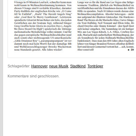
Schlagwörter:
Hannover
,
neue Musik
,
Stadtkind
,
Tonträger
Kommentare sind geschlossen.