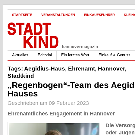
STARTSEITE
VERANSTALTUNGEN
EINKAUFSFÜHRER
KLEIN
Aktuelles
Editorial
Ein letztes Wort
Einkauf & Genuss
Tags:
Aegidius-Haus
,
Ehrenamt
,
Hannover
,
Stadtkind
„Regenbogen“-Team des Aegid
Hauses
Geschrieben am 09 Februar 2023
Ehrenamtliches Engagement in Hannover
Die Versor
oder Jugen