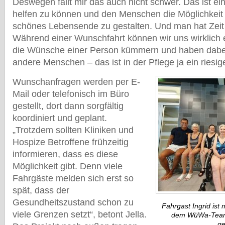
Deswegen f
ä
llt mir das auch nicht schwer. Das ist ei
helfen zu k
ö
nnen und den Menschen die M
ö
glichkei
sch
ö
nes Lebensende zu gestalten. Und man hat Zeit 
W
ä
hrend einer Wunschfahrt k
ö
nnen wir uns wirklic
die W
ü
nsche einer Person k
ü
mmern und haben dabe
andere Menschen
–
das ist in der Pflege ja ein ries
Wunschanfragen werden per E-
Mail oder telefonisch im B
ü
ro
gestellt, dort dann sorgf
ä
ltig
koordiniert und geplant.
„
Trotzdem sollten Kliniken und
Hospize Betroffene fr
ü
hzeitig
informieren, dass es diese
M
ö
glichkeit gibt. Denn viele
Fahrg
ä
ste melden sich erst so
sp
ä
t, dass der
Gesundheitszustand schon zu
Fahrgast Ingrid ist
viele Grenzen setzt
“
, betont Jella.
dem WüWa-Team
g