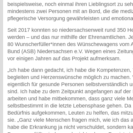
beispielsweise, noch einmal ihren Lieblingsort zu se
mindestens zwei Personen mit an Bord, die die medi
pflegerische Versorgung gew
ä
hrleisten und emotiona
Seit 2017 konnten so niedersachsenweit rund 350 
werden
–
und das nur mithilfe der Ehrenamtlichen. Je
80 Wunscherf
ü
ller*innen des W
ü
nschewagens vom Ar
Bund (ASB) Niedersachsen e.V. Wegen eines Zeitung
vor einigen Jahren auf das Projekt aufmerksam.
„
Ich habe dann gedacht, ich habe die Kompetenzen,
begleiten und Herzensw
ü
nsche m
ö
glich zu machen.
eigentlich f
ü
r gesunde Personen selbstverst
ä
ndlich u
sind. Ich habe zu dem Zeitpunkt angefangen auf der I
arbeiten und habe mitbekommen, dass ganz viele M
selbstbestimmt in die letzte Lebensphase gehen. Da i
Bed
ü
rfnis aufgekommen, Leuten zu helfen, das mitz
sie. „
Ganz viele Menschen fragen mich, wie ich das a
habe die Erkrankung ja nicht verschuldet, sondern ka