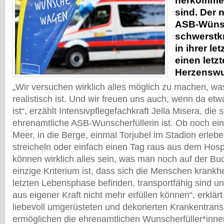
herkommen
sind. Der 
ASB-W
ü
ns
schwerstk
in ihrer l
einen letz
Herzensw
„
Wir versuchen wirklich alles m
ö
glich zu machen, wa
realistisch ist. Und wir freuen uns auch, wenn da etw
ist
“
, erz
ä
hlt Intensivpflegefachkraft Jella Misera, di
ehrenamtliche ASB-Wunscherf
ü
llerin ist. Ob noch ei
Meer, in die Berge, einmal Torjubel im Stadion erlebe
streicheln oder einfach einen Tag raus aus dem Hos
k
ö
nnen wirklich alles sein, was man noch auf der Buc
einzige Kriterium ist, dass sich die Menschen krankhe
letzten Lebensphase befinden, transportf
ä
hig sind u
aus eigener Kraft nicht mehr erf
ü
llen k
ö
nnen
“
, erkl
ä
r
liebevoll umger
ü
steten und dekorierten Krankentran
erm
ö
glichen die ehrenamtlichen Wunscherf
ü
ller*inn