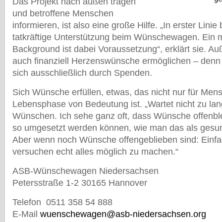
Das Projekt nach außen tragen
und betroffene Menschen
informieren, ist also eine große Hilfe.
„
In erster Linie
tatkr
ä
ftige Unterst
ü
tzung beim W
ü
nschewagen. Ein m
Background ist dabei Voraussetzung
“
, erkl
ärt sie. Au
auch finanziell Herzensw
ü
nsche erm
ö
glichen
–
denn 
sich ausschließlich durch Spenden.
Sich W
ü
nsche erf
ü
llen, etwas, das nicht nur f
ü
r Mens
Lebensphase von Bedeutung ist.
„
Wartet nicht zu la
W
ü
nschen. Ich sehe ganz oft, dass W
ü
nsche offenbl
so umgesetzt werden k
ö
nnen, wie man das als gesu
Aber wenn noch W
ü
nsche offengeblieben sind: Einfa
versuchen echt alles m
ö
glich zu machen.
“
ASB-W
ü
nschewagen Niedersachsen
Petersstra
ß
e 1-2 30165 Hannover
Telefon 0511 358 54 888
E-Mail
wuenschewagen@asb-niedersachsen.org