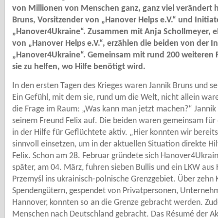
von Millionen von Menschen ganz, ganz viel verändert ha
Bruns, Vorsitzender von „Hanover Helps e.V.“ und Initia
„Hanover4Ukraine“. Zusammen mit Anja Schollmeyer, eb
von „Hanover Helps e.V.“, erzählen die beiden von der In
„Hanover4Ukraine“. Gemeinsam mit rund 200 weiteren F
sie zu helfen, wo Hilfe benötigt wird.
In den ersten Tagen des Krieges waren Jannik Bruns und s
Ein Gefühl, mit dem sie, rund um die Welt, nicht allein war
die Frage im Raum: „Was kann man jetzt machen?“ Jannik
seinem Freund Felix auf. Die beiden waren gemeinsam für d
in der Hilfe für Geflüchtete aktiv. „Hier konnten wir bere
sinnvoll einsetzen, um in der aktuellen Situation direkte Hil
Felix. Schon am 28. Februar gründete sich Hanover4Ukrain
später, am 04. März, fuhren sieben Bullis und ein LKW au
Przemyśl ins ukrainisch-polnische Grenzgebiet. Über zehn
Spendengütern, gespendet von Privatpersonen, Unterneh
Hannover, konnten so an die Grenze gebracht werden. Zu
Menschen nach Deutschland gebracht. Das Résumé der Akti