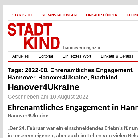
STARTSEITE
VERANSTALTUNGEN
EINKAUFSFÜHRER
KLEIN
Aktuelles
Editorial
Ein letztes Wort
Einkauf & Genuss
Tags:
2022-08
,
Ehrenamtliches Engagement
,
Hannover
,
Hanover4Ukraine
,
Stadtkind
Hanover4Ukraine
Geschrieben am 10 August 2022
Ehrenamtliches Engagement in Han
Hanover4Ukraine
„
Der 24. Februar war ein einschneidendes Erlebnis für uns
in unserem eigenen, aber auch im Leben von vielen Bek